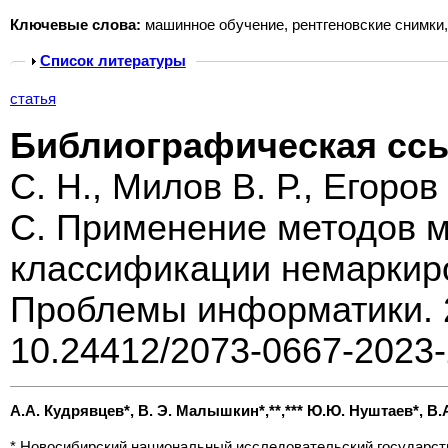
Ключевые слова:
машинное обучение, рентгеновские снимки,
Show
Список литературы
статья
Библиографическая сс
С. Н., Милов В. Р., Егоро
С. Применение методов 
классификации немаркиро
Проблемы информатики. 2
10.24412/2073-0667-2023-
A.А. Кудрявцев*, В. Э. Малышкин*,**,*** Ю.Ю. Нуштаев*, B.А
* Новосибирский национальный исследовательский государств