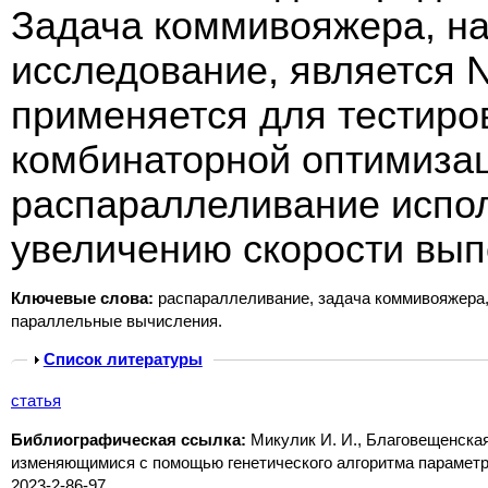
Задача коммивояжера, на
исследование, является 
применяется для тестиро
комбинаторной оптимизац
распараллеливание испол
увеличению скорости вып
Ключевые слова:
распараллеливание, задача коммивояжера, 
параллельные вычисления.
Show
Список литературы
статья
Библиографическая ссылка:
Микулик И. И., Благовещенска
изменяющимися с помощью генетического алгоритма параметрам
2023-2-86-97