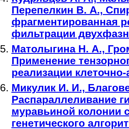
Перепелкин В. А., Спи
фрагментированная ре
фильтрации двухфазн
Матолыгина Н. А., Гро
Применение тензорног
реализации клеточно
Микулик И. И., Благов
Распараллеливание г
муравьиной колонии 
генетического алгори