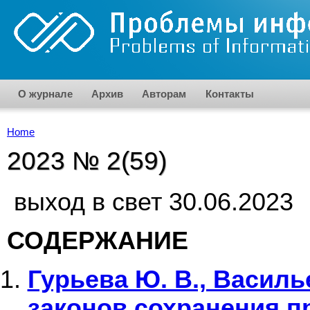
Skip to main content
О журнале
Архив
Авторам
Контакты
Home
You are here
2023 № 2(59)
выход в свет 30.06.2023
СОДЕРЖАНИЕ
Гурьева Ю. В., Василье
законов сохранения п