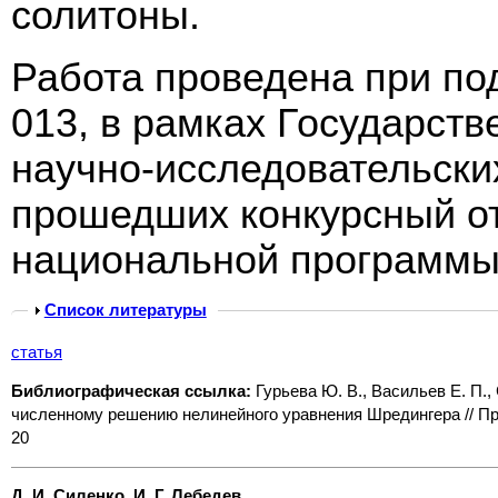
солитоны.
Работа проведена при по
013, в рамках Государст
научно-исследовательски
прошедших конкурсный от
национальной программы 
Show
Список литературы
статья
Библиографическая ссылка:
Гурьева Ю. В., Васильев Е. П.
численному решению нелинейного уравнения Шредингера // Про
20
Д. И. Силенко, И. Г. Лебедев