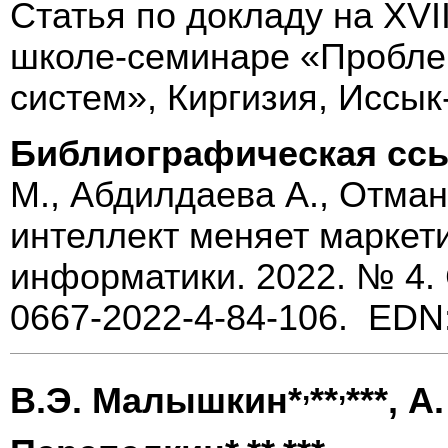
Статья по докладу на XV
школе-семинаре «Пробле
систем», Киргизия, Иссык-
Библиографическая сс
М., Абдилдаева А., Отман
интеллект меняет маркет
информатики. 2022. № 4. 
0667-2022-4-84-106. EDN
,
,
В.Э. Малышкин*
**
***, А
,
,