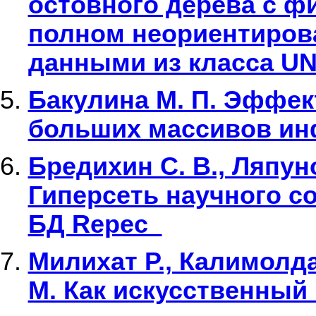
остовного дерева с 
полном неориентиров
данными из класса UNI
Бакулина М. П. Эффек
больших массивов и
Бредихин С. В., Ляпуно
Гиперсеть научного с
БД Repec
Милихат Р., Калимолда
М. Как искусственный